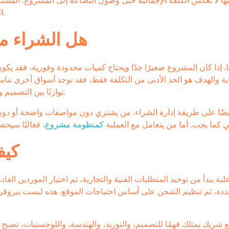
نها لا تعكس الكلفة الإجمالية حتى وصول البضاعة إلى المشروع. المشت
المرافقة، نسبة الهدر المحتملة، والوقت اللازم للوصول والتسليم.
هل الشراء م
ا. إذا كان المشروع صغيرًا جدًا ويحتاج كميات محدودة وفورية، فقد ي
ة والهدف هو الحد الأدنى من التكلفة فقط، فقد توجد أسواق أخرى تناسب
توازنًا بين التصميم والتخصيص والانضباط التجاري، فإن تركيا تبرز كخيار قوي ومقنع.
أيضًا على طريقة إدارة الشراء. من يشتري دون مواصفات واضحة أو دون 
ي كما يجب. أما من يتعامل مع العملية
كمنظومة مشروع
كيف
علية يبدأ من توحيد المتطلبات الفنية والتجارية، ثم اختيار الموردين القاد
ددة، ثم تنظيم الشحن على أساس احتياجات الموقع. هذه ليست بيروقراطي
 شريك يمتلك فهمًا للتصميم، والتوريد، والهندسة، واللوجستيات، تصبح 