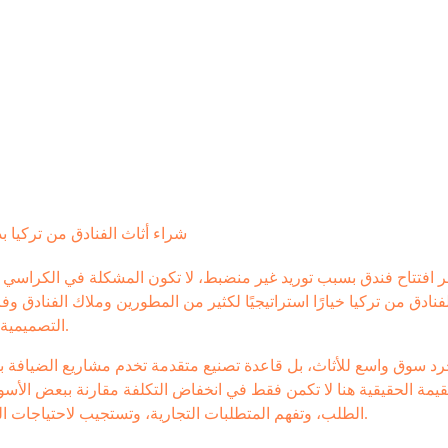
ر افتتاح فندق بسبب توريد غير منضبط، لا تكون المشكلة في الكراسي أو ا
فنادق من تركيا خيارًا استراتيجيًا لكثير من المطورين وملاك الفنادق وفر
التصميمية، والسيطرة الأفضل على التكلفة دون التضحية بصورة المشروع.
د سوق واسع للأثاث، بل قاعدة تصنيع متقدمة تخدم مشاريع الضيافة بمس
لقيمة الحقيقية هنا لا تكمن فقط في انخفاض التكلفة مقارنة ببعض الأ
الطلب، وتفهم المتطلبات التجارية، وتستجيب لاحتياجات المشاريع التي تعمل وفق جداول زمنية واضحة ومواصفات دقيقة.