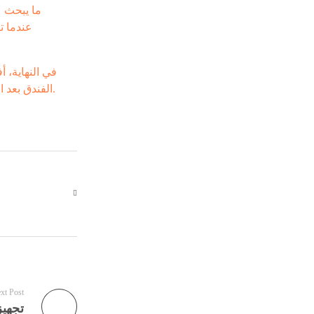
ما يبحث ع
في النهاية، 
الفندق بعد الافتتاح لا قبله فقط. وإذا كان مشروعك يستحق توريدًا يعكس مستواه الحقيقي، فابدأ من المصدر الصحيح وبمنهجية تليق بحجم الاستثمار.
xt Post
تجهيز