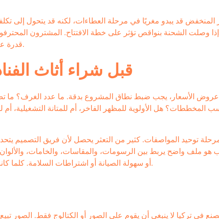
المنخفض قد يبدو مغريًا في مرحلة العطاءات، لكنه قد يتحول إلى تكلفة 
إذا وصلت الشحنة بنواقص تؤثر على خطة الافتتاح. المشترون المحترفون 
قدرة على تنفيذ المواصفة بثبات، وتوثيقها، وتسليمها ضمن برنامج واضح.
قبل شراء أثاث الفناد
وض الأسعار، يجب ضبط نطاق المشروع بدقة. ما عدد الغرف؟ ما تصنيف
 المخططات؟ هل الأولوية للمظهر الفاخر، أم للمتانة التشغيلية، أم لس
مرحلة توحيد المواصفات. كثير من التعثر يحصل لأن فريق التصميم يتحدث 
ب هو ملف واضح يربط بين الرسومات، والمقاسات، والخامات، والألو
أو سهولة الصيانة أو اشتراطات السلامة. كلما كانت المواصفة أدق، كانت المقارنة بين الموردين أكثر عدلًا وفعالية.
صنع في تركيا لا ينبغي أن يقوم على الصور أو الكتالوج فقط. الصور تبيع