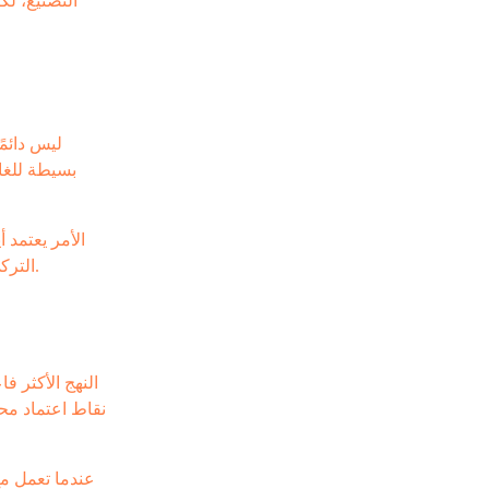
التصنيع، لك
ليس دائمً
بسيطة للغاي
الأمر يعتمد 
، فغالبًا سيحصل على قيمة أعلى ومرونة أكبر ونتيجة أقرب إلى الرؤية الأصلية.
الترك
النهج الأكثر فا
نقاط اعتماد مح
عندما تعمل مع