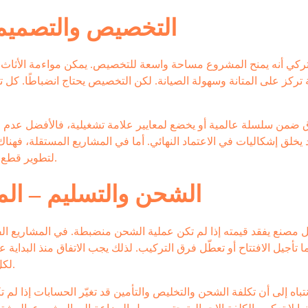
التخصيص والتصميم –
ركي أنه يمنح المشروع مساحة واسعة للتخصيص. يمكن مواءمة الأثاث مع 
تركز على المتانة وسهولة الصيانة. لكن التخصيص يحتاج انضباطًا. كل 
دق ضمن سلسلة عالمية أو يخضع لمعايير علامة تشغيلية، فالأفضل عدم ا
يخلق إشكاليات في الاعتماد النهائي. أما في المشاريع المستقلة، فهناك
لتطوير قطع خاصة تعطي المشروع شخصية أقوى دون الخروج عن الميزانية.
الشحن والتسليم – الم
مصنع يفقد قيمته إذا لم تكن عملية الشحن منضبطة. في المشاريع الفندق
ا تأجيل الافتتاح أو تعطّل فرق التركيب. لذلك يجب الاتفاق منذ البداية
لكل قطعة، وطريقة تحميل تتوافق مع تسلسل التركيب في الموقع.
انتباه إلى أن تكلفة الشحن والتخليص والتأمين قد تغيّر الحسابات إذا ل