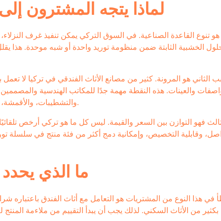
لماذا يتجه المشترون إلى 
هو تنوع القاعدة الصناعية. في السوق التركي يمكن تنفيذ غرف النزلاء، 
لول الخشبية الثابتة ضمن منظومة توريد واحدة أو شبه موحدة. هذا يق
ب الثاني هو المرونة. كثير من مصانع الأثاث الفندقي في تركيا لا تع
اصفات والعينات. هذه النقطة مهمة جدًا للمكاتب الهندسية والمصممين ا
والتشطيبات، والأقمشة، والحلول الوظيفية بما يتناسب مع تصنيف الفندق وتجربة الضيف.
الث فهو التوازن بين السعر والقيمة. ليس كل ما هو تركي أرخص تلقائيًا، ل
ل، وقابلية التخصيص، وإمكانية دمج أكثر من فئة منتج في سلسلة توريد
ما الذي يحدد
 في هذا النوع من المشتريات هو التعامل مع أثاث الفندق باعتباره شراءً
بكثير من الأثاث السكني. لذلك يجب أن يبدأ التقييم من ملاءمة المنتج ل