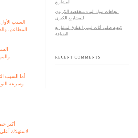
المشاريع
اتجاهات مواد البناء منخفضة الكربون
للمشاريع الكبرى
السبب الأول 
كيفية طلب أثاث لوبي الفنادق لمشاريع
المطاعم، والح
الضيافة
السب
والمو
RECENT COMMENTS
أما السبب الث
وسرعة التواص
أكبر خطأ
لاستهلاك أعلى 