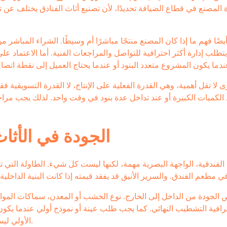
المصنع في قطاع الضيافة تحديدًا، لأن تصنيع أثاث الفنادق يختلف عن تص
يضًا فهم ما إذا كان المصنع منتجًا مباشرًا أم وسيطًا. الشراء المباش
ه يتطلب إدارة أكثر احترافية للتواصل والمراجعات الفنية. أما الاعتما
 لا تقل أهمية، وهي القدرة الفعلية على الإنتاج، لا القدرة التسويقية 
 الكميات الكبيرة أو عند تداخل عدة بنود في وقت واحد. لذلك يجب مرا
الجودة في الأث
الفندقية، الواجهة البصرية مهمة، لكنها ليست كل شيء. الطاولة التي ت
الجودة من الداخل إلى الخارج. نوع الخشب أو المعدن، سماكات المواد
ترافية التشطيب النهائي. كما يجب طلب عينة أو نموذج أولي عندما يكو
الأولي ليس تكلفة إضافية غير ضرورية، بل أداة لتجنب أخطاء مكلفة لاحقًا.