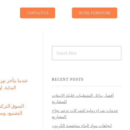
CONTACT US
HOTEL FURNITURE
RECENT POSTS
عندما يتأخر تو
البداية. 
أفضل بدائل التشطيبات قليلة الانبعاث
للمشاريع
السوق التركي
خدمات شراء دولية للشركات تدعم نجاح
التصنيع، وس
المشاريع
اتجاهات مواد البناء منخفضة الكربون