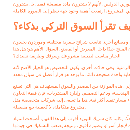
ورين الدوليين، لأنهم لا يشترون مادة منفصلة فقط، بل يشترون
ف تقرأ السوق التركي بذكاء؟
، ومصانع أخرى تناسب شرائح سعرية مختلفة، وموردون يجيدون
لمنتج جيدًا داخل المعرض أو المصنع. السؤال الأهم هو: هل هذا
الخيار مناسب لطبيعة مشروعك وسوقك وطريقة تنفيذك؟
لزمنية. وفي حالات أخرى، يكون التخصيص هو الخيار الأصح لأنه
دولي. هذه الموازنة بين المصدر والسوق المستهدف هي التي تصنع
ل الهندسية، ودعم التصميم، وإدارة المشتريات، فإن قيمة التعاون
ر ثقة. هذا ما تسعى إليه شركات متخصصة مثل MaroufTurk عندما تقدم التوريد من تركيا كجزء من رؤية
مشروع متكاملة، لا كعملية بيع منفصلة.
ًا. وكلما كان شريك التوريد أقرب إلى هذا الفهم، أصبحت المواد