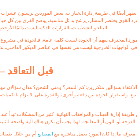
يظهر أيضًا في طريقة إدارة الخيارات. بعض الموردين يرسلون عشرات ا
مورد القوي يختصر المسار، يرشح بدائل مناسبة، يوضح الفرق بين كل خيار
البناء والتشطيبات، القرارات الذكية ليست دائمًا الأرخص، بل الأكثر اتساقًا مع عمر المشروع ووظيفته وصورته السوقية.
مورد المحترف يفهم أن الجودة ليست كلمة عامة. فالجودة في مشروع
في الواجهات الخارجية ليست هي نفسها في عناصر الديكور الداخلي. لذل
قبل التعاقد –
لاكتفاء بسؤالين متكررين: كم السعر؟ ومتى الشحن؟ هذان سؤالان مهما
يع، واستقرار الجودة بين دفعة وأخرى، والقدرة على الالتزام بالكميات
 طريقة إدارة العينات والموافقات النهائية. كثير من المشكلات تبدأ عند
معرفة ما إذا كان المورد يعمل مباشرة مع
المصانع
أم من خلال طبقات 