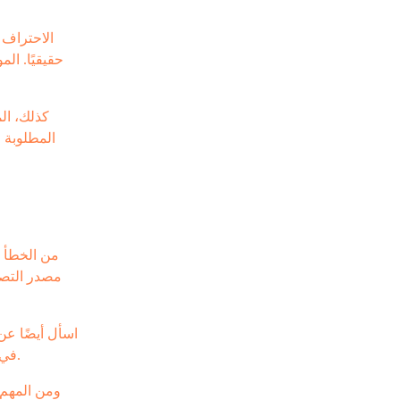
الاحتراف 
حقيقيًا. ال
كذلك، ال
المطلوبة 
من الخطأ ا
مصدر التصن
اسأل أيضًا عن
في الدرجة أو اللون أو المعالجة. لهذا يجب أن تكون هناك آلية واضحة لتثبيت المواصفات المعتمدة، وربطها بأوامر الشراء والفحص والتعبئة.
ومن المهم 