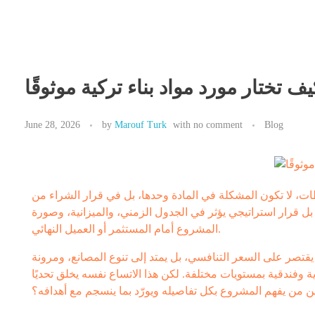
Maroufturk
Business Solutions, Material Supply From Turkey & International Consultancy Services
يف تختار مورد مواد بناء تركية موثوقًا
June 28, 2026
by
Marouf Turk
with
no comment
Blog
ت، لا تكون المشكلة في المادة وحدها، بل في قرار الشراء من
، بل قرار استراتيجي يؤثر في الجدول الزمني، والميزانية، وصورة
المشروع أمام المستثمر أو العميل النهائي.
قتصر على السعر التنافسي، بل يمتد إلى تنوع المصانع، ومرونة
 وفندقية بمستويات مختلفة. لكن هذا الاتساع نفسه يخلق تحديًا
وبين من يفهم المشروع بكل تفاصيله ويورّد بما ينسجم مع أهدافه؟