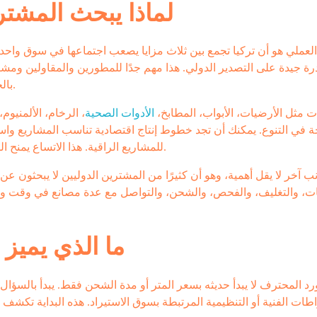
لماذا يبحث المشتر
لعملي هو أن تركيا تجمع بين ثلاث مزايا يصعب اجتماعها في سوق واحد
ة جيدة على التصدير الدولي. هذا مهم جدًا للمطورين والمقاولين ومشت
بالجودة، لكنهم في الوقت نفسه بحاجة إلى كفاءة أعلى في التكلفة.
مثل الأرضيات، الأبواب، المطابخ،
الأدوات الصحية
، الرخام، الألمنيوم،
 في التنوع. يمكنك أن تجد خطوط إنتاج اقتصادية تناسب المشاريع وا
للمشاريع الراقية. هذا الاتساع يمنح المشتري مرونة، لكنه يفرض عليه أيضًا مستوى أعلى من التدقيق.
ب آخر لا يقل أهمية، وهو أن كثيرًا من المشترين الدوليين لا يبحثون عن
ت، والتغليف، والفحص، والشحن، والتواصل مع عدة مصانع في وقت واحد.
ما الذي يميز 
رد المحترف لا يبدأ حديثه بسعر المتر أو مدة الشحن فقط. يبدأ بالسؤا
طات الفنية أو التنظيمية المرتبطة بسوق الاستيراد. هذه البداية تكشف الك