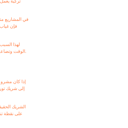
تركية يعمل 
في المشاريع متعد
فإن غياب 
لهذا السبب
الوقت وتضاعف احتمالات الخطأ. هذا النموذج يمنح صانع القرار رؤية أوضح، خصوصًا عندما تكون الجداول الزمنية ضيقة أو متطلبات المشروع متغيرة.
إذا كان مشروع
إلى شريك توري
الشريك الحقيق
على نقطة تنس