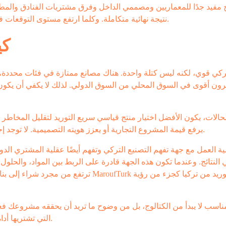
ج مفيد جدًا للمعماريين ومصممي الداخل وفرق مشتريات الفنادق والمط
نتيجة نهائية متكاملة. وكلما ارتفع مستوى التوقعات في المشروع، ارتفعت أهمية وجود جهة تنظر إلى الصورة الكاملة.
كي
ركي قوي، لكنه ليس كتلة واحدة. هناك مصانع ممتازة في فئات محددة
رون أقوى في السوق المحلي من السوق الدولي. لذلك لا يكفي أن يكون ا
الات، يكون الأفضل اختيار منتج قياسي سريع التوريد لتقليل المخاطر ا
يرفع قيمة المشروع التجارية أو يعزز هويته التصميمية. لا توجد إجابة واحدة صحيحة دائمًا. ما يوجد هو قرار أفضل في سياق محدد.
مية العمل مع جهة تفهم التصنيع التركي وتفهم أيضًا عقلية المشتري ال
في النتائج. وعندما تكون هذه الجهة قادرة على الربط بين المواد، والحلو
ترتفع من مجرد شراء إلى بناء مسار تنفيذ أكث
لمناسب لا يبدأ من الكتالوج، بل من وضوح ما تريد أن يحققه مشروعك فعل
التي تشتريها أداة لإنجاز أسرع، وصورة أقوى، ونتيجة يصعب التشكيك في جودتها.