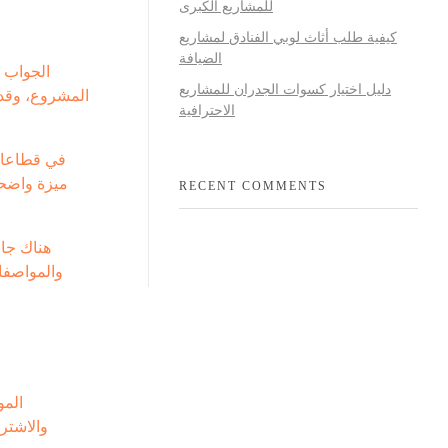
للمشاريع الكبرى
كيفية طلب أثاث لوبي الفنادق لمشاريع
الضيافة
الجواب ا
دليل اختيار كسوات الجدران للمشاريع
المشروع، وقدر
الاحترافية
في قطاعات 
ميزة واضحة
RECENT COMMENTS
هناك جان
والمواصفا
المو
والاشترا