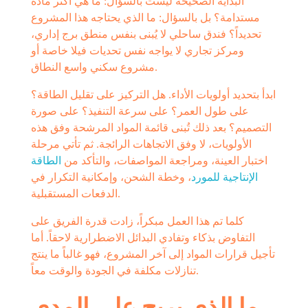
البداية الصحيحة ليست بالسؤال: ما هي أكثر مادة
مستدامة؟ بل بالسؤال: ما الذي يحتاجه هذا المشروع
تحديداً؟ فندق ساحلي لا يُبنى بنفس منطق برج إداري،
ومركز تجاري لا يواجه نفس تحديات فيلا خاصة أو
مشروع سكني واسع النطاق.
ابدأ بتحديد أولويات الأداء. هل التركيز على تقليل الطاقة؟
على طول العمر؟ على سرعة التنفيذ؟ على صورة
التصميم؟ بعد ذلك تُبنى قائمة المواد المرشحة وفق هذه
الأولويات، لا وفق الاتجاهات الرائجة. ثم تأتي مرحلة
اختبار العينة، ومراجعة المواصفات، والتأكد من
الطاقة
الإنتاجية للمورد
، وخطة الشحن، وإمكانية التكرار في
الدفعات المستقبلية.
كلما تم هذا العمل مبكراً، زادت قدرة الفريق على
التفاوض بذكاء وتفادي البدائل الاضطرارية لاحقاً. أما
تأجيل قرارات المواد إلى آخر المشروع، فهو غالباً ما ينتج
تنازلات مكلفة في الجودة والوقت معاً.
ما الذي يربح على المدى