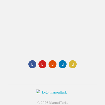
+90 542 811 41 56
Email:
info@maroufturk.com
Social:
Maroufturk
Business Solutions, Material Supply From Turkey & International Consultancy Services
© 2026 MaroufTurk.