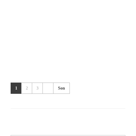
Peyzaj
MaroufTürk Ürünleri
Yüksek Teknoloji Mühendislik Çözümleri
MaroufTürk Ürünleri
1
2
3
Son
Kozmetik
MaroufTürk Ürünleri