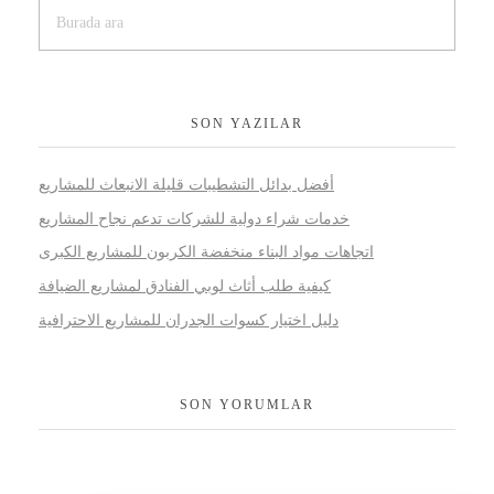
Duvar Kağıtları
MaroufTürk Ürünleri
SON YAZILAR
أفضل بدائل التشطيبات قليلة الانبعاث للمشاريع
Aksesuarlar
خدمات شراء دولية للشركات تدعم نجاح المشاريع
MaroufTürk Ürünleri
اتجاهات مواد البناء منخفضة الكربون للمشاريع الكبرى
كيفية طلب أثاث لوبي الفنادق لمشاريع الضيافة
دليل اختيار كسوات الجدران للمشاريع الاحترافية
Kimyasallar
SON YORUMLAR
MaroufTürk Ürünleri